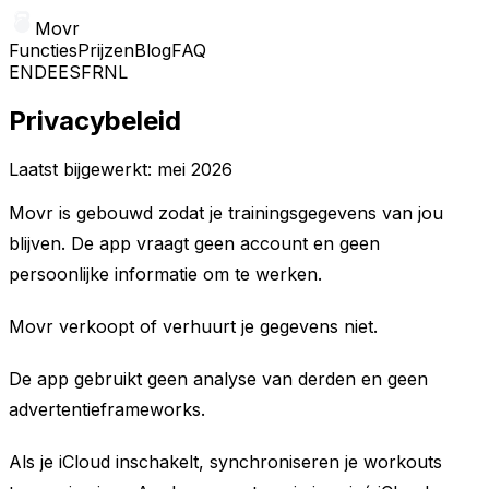
Movr
Functies
Prijzen
Blog
FAQ
EN
DE
ES
FR
NL
Privacybeleid
Laatst bijgewerkt: mei 2026
Movr is gebouwd zodat je trainingsgegevens van jou
blijven. De app vraagt geen account en geen
persoonlijke informatie om te werken.
Movr verkoopt of verhuurt je gegevens niet.
De app gebruikt geen analyse van derden en geen
advertentieframeworks.
Als je iCloud inschakelt, synchroniseren je workouts