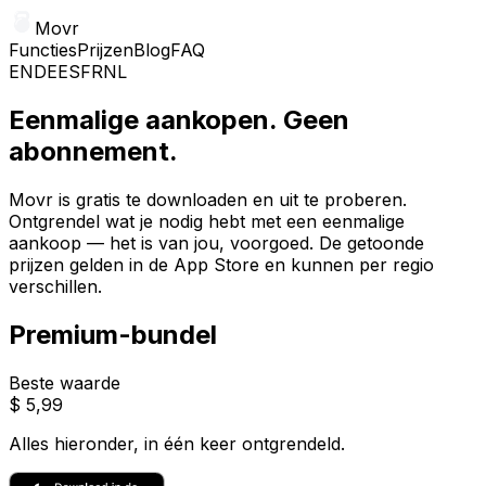
Movr
Functies
Prijzen
Blog
FAQ
EN
DE
ES
FR
NL
Eenmalige aankopen. Geen
abonnement.
Movr is gratis te downloaden en uit te proberen.
Ontgrendel wat je nodig hebt met een eenmalige
aankoop — het is van jou, voorgoed. De getoonde
prijzen gelden in de App Store en kunnen per regio
verschillen.
Premium-bundel
Beste waarde
$ 5,99
Alles hieronder, in één keer ontgrendeld.