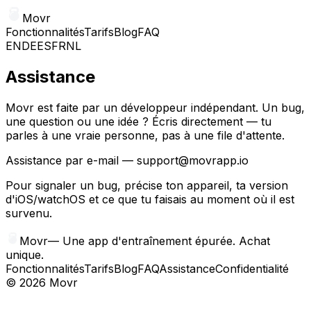
Movr
Fonctionnalités
Tarifs
Blog
FAQ
EN
DE
ES
FR
NL
Assistance
Movr est faite par un développeur indépendant. Un bug,
une question ou une idée ? Écris directement — tu
parles à une vraie personne, pas à une file d'attente.
Assistance par e-mail
—
support@movrapp.io
Pour signaler un bug, précise ton appareil, ta version
d'iOS/watchOS et ce que tu faisais au moment où il est
survenu.
Movr
—
Une app d'entraînement épurée. Achat
unique.
Fonctionnalités
Tarifs
Blog
FAQ
Assistance
Confidentialité
©
2026
Movr