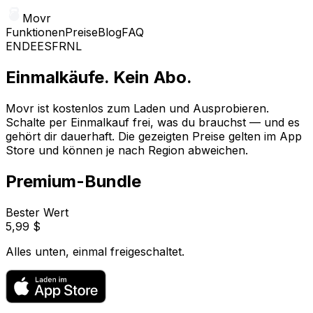
Movr
Funktionen
Preise
Blog
FAQ
EN
DE
ES
FR
NL
Einmalkäufe. Kein Abo.
Movr ist kostenlos zum Laden und Ausprobieren.
Schalte per Einmalkauf frei, was du brauchst — und es
gehört dir dauerhaft. Die gezeigten Preise gelten im App
Store und können je nach Region abweichen.
Premium-Bundle
Bester Wert
5,99 $
Alles unten, einmal freigeschaltet.